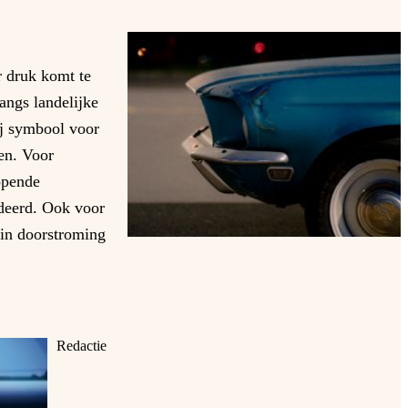
r druk komt te
angs landelijke
bij symbool voor
nen. Voor
lopende
rdeerd. Ook voor
rin doorstroming
Redactie