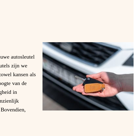
euwe autosleutel
utels zijn we
zowel kansen als
oogte van de
gheid in
nzienlijk
. Bovendien,